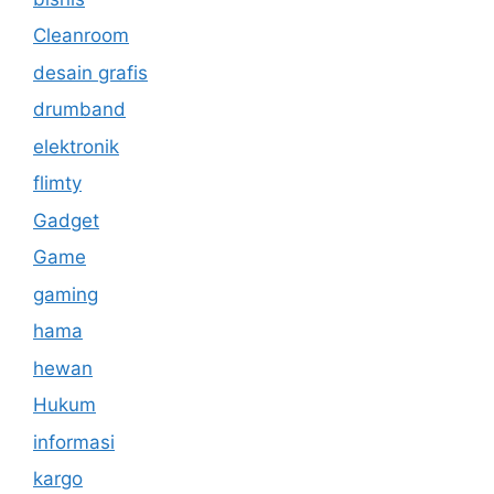
Cleanroom
desain grafis
drumband
elektronik
flimty
Gadget
Game
gaming
hama
hewan
Hukum
informasi
kargo