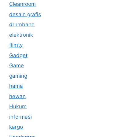
Cleanroom
desain grafis
drumband
elektronik
flimty
Gadget
Game
gaming
hama
hewan
Hukum
informasi
kargo