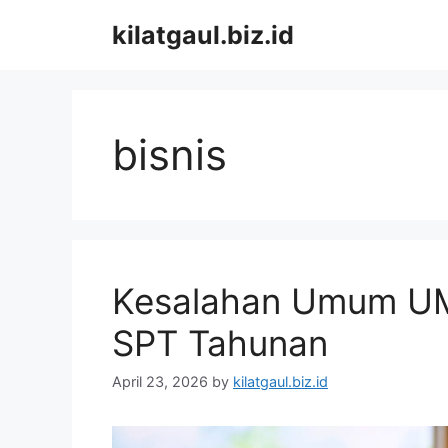
Skip
kilatgaul.biz.id
to
content
bisnis
Kesalahan Umum U
SPT Tahunan
April 23, 2026
by
kilatgaul.biz.id