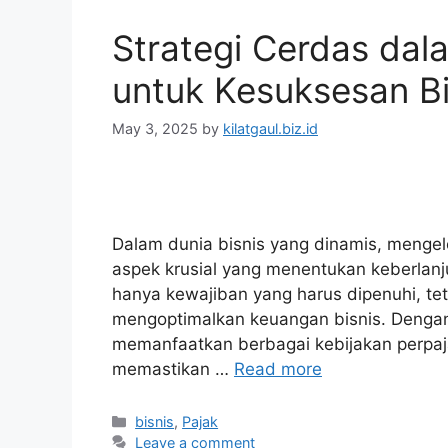
Strategi Cerdas da
untuk Kesuksesan Bi
May 3, 2025
by
kilatgaul.biz.id
Dalam dunia bisnis yang dinamis, mengelol
aspek krusial yang menentukan keberlanju
hanya kewajiban yang harus dipenuhi, teta
mengoptimalkan keuangan bisnis. Denga
memanfaatkan berbagai kebijakan perpaj
memastikan …
Read more
Categories
bisnis
,
Pajak
Leave a comment