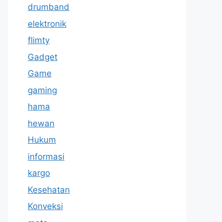
drumband
elektronik
flimty
Gadget
Game
gaming
hama
hewan
Hukum
informasi
kargo
Kesehatan
Konveksi