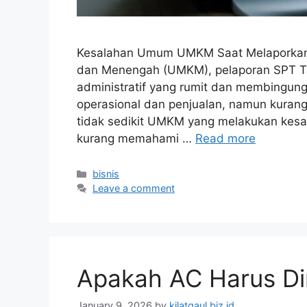
Kesalahan Umum UMKM Saat Melaporkan S
dan Menengah (UMKM), pelaporan SPT Ta
administratif yang rumit dan membingung
operasional dan penjualan, namun kuran
tidak sedikit UMKM yang melakukan kesa
kurang memahami …
Read more
Categories
bisnis
Leave a comment
Apakah AC Harus Di
January 9, 2026
by
kilatgaul.biz.id